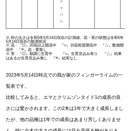
ジ
ャ
パ
ン
※ 幹の太さは令和5年5月14日現在の計測値、花・実の状態は令和5年
5月14日現在の観測状況
※ 花 : 『◎』20花以上開花中 『○』10花程度開花中 『△』数個開
×
花中 『
』花・蕾無し
※ 実 : 『◎』順調に生育中 『○』生育見込み有り 『△』幼果
×
はあるが生育見込み無し 『
』結実なし
2023年5月14日時点での我が家のフィンガーライムの一
覧表です。
比較してみると、エマとクリムゾンタイド1の成長の良
さには驚かされます。この2木は1年で大きく成長しまし
たが、他の品種は1年での成長はあまり芳しくありませ
ん。特に台木の太さの成長には目を見張る物がありま