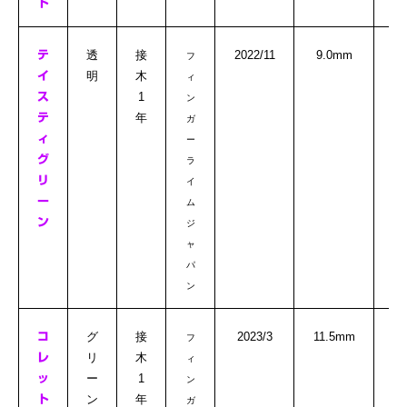
ド
△
透
接
2022/11
9.0mm
テ
フ
明
木
イ
ィ
1
ス
ン
年
テ
ガ
ィ
ー
グ
ラ
リ
イ
ー
ム
ン
ジ
ャ
パ
ン
△
グ
接
2023/3
11.5mm
コ
フ
リ
木
レ
ィ
ー
1
ッ
ン
ン
年
ト
ガ