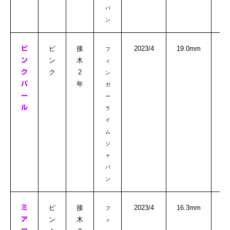
パ
ン
◎
ピ
接
2023/4
19.0mm
ピ
フ
ン
木
ン
ィ
ク
2
ク
ン
年
パ
ガ
ー
ー
ル
ラ
イ
ム
ジ
ャ
パ
ン
ピ
接
2023/4
16.3mm
ミ
フ
ン
木
ア
ィ