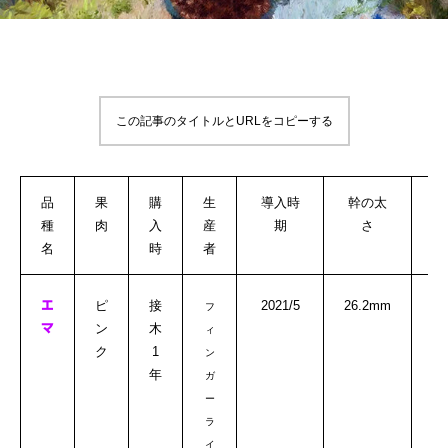
この記事のタイトルとURLをコピーする
品
果
購
生
導入時
幹の太
花
種
肉
入
産
期
さ
名
時
者
ピ
接
2021/5
26.2mm
エ
フ
ン
木
マ
ィ
ク
1
ン
年
ガ
ー
ラ
イ