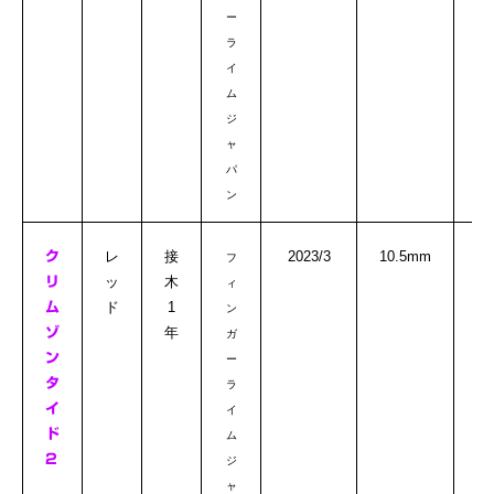
ー
ラ
イ
ム
ジ
ャ
パ
ン
◎
レ
接
2023/3
10.5mm
ク
フ
ッ
木
リ
ィ
ド
1
ム
ン
年
ゾ
ガ
ン
ー
タ
ラ
イ
イ
ド
ム
2
ジ
ャ