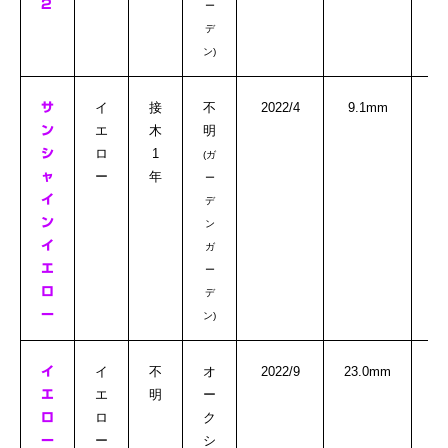
2
ー
デ
ン)
○
イ
接
不
2022/4
9.1mm
サ
エ
木
明
ン
ロ
1
シ
(ガ
ー
年
ャ
ー
イ
デ
ン
ン
イ
ガ
エ
ー
ロ
デ
ー
ン)
◎
イ
不
オ
2022/9
23.0mm
イ
エ
明
ー
エ
ロ
ク
ロ
ー
シ
ー