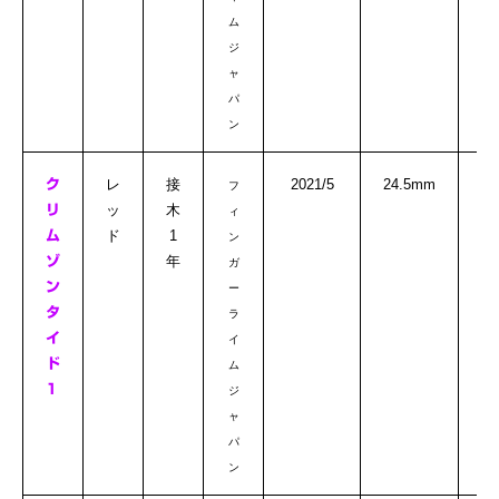
ム
ジ
ャ
パ
ン
◎
レ
接
2021/5
24.5mm
ク
フ
ッ
木
リ
ィ
ド
1
ム
ン
年
ゾ
ガ
ン
ー
タ
ラ
イ
イ
ド
ム
1
ジ
ャ
パ
ン