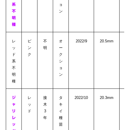
ョ
系
ン
不
明
種
レ
ピ
不
オ
2022/9
20.5mm
ッ
ン
明
ー
ド
ク
ク
系
シ
不
ョ
明
ン
種
レ
接
タ
2022/10
20.3mm
ジ
ッ
木
キ
ャ
ド
3
イ
リ
年
種
レ
苗
ッ