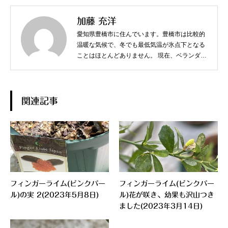
加藤 充洋
愛知県豊橋市に住んでいます。豊橋市は比較的
温暖な気候で、冬でも最低気温が氷点下となる
ことはほとんどありません。 現在、ベランダで
スターフルーツやジャボチカバなど、熱帯果樹
を中心に育てています。
関連記事
フィンガーライム(ピンクパー
フィンガーライム(ピンクパー
ル)の実 2(2023年5月8日)
ル)花が咲き、幼果も沢山つき
ました(2023年3月14日)