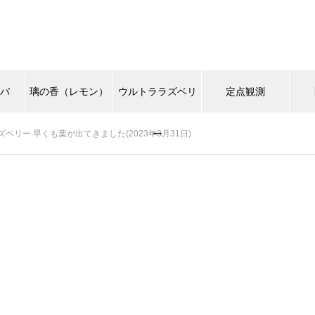
カバ
璃の香（レモン）
ウルトララズベリ
定点観測
ー
ベリー 早くも葉が出てきました(2023年3月31日)