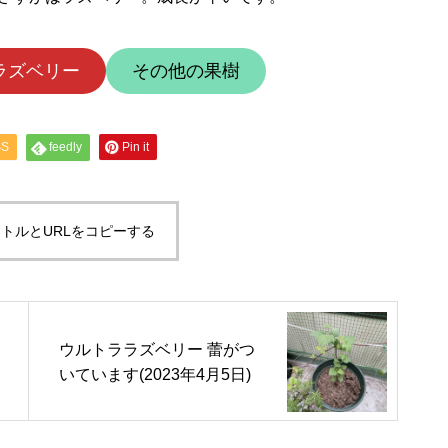
ラズベリー
その他の果樹
SS
feedly
Pin it
トルとURLをコピーする
ウルトララズベリー 蕾がつ
いています(2023年4月5日)