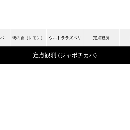
カバ
璃の香（レモン）
ウルトララズベリ
定点観測
定点観測 (ジャボチカバ)
ー