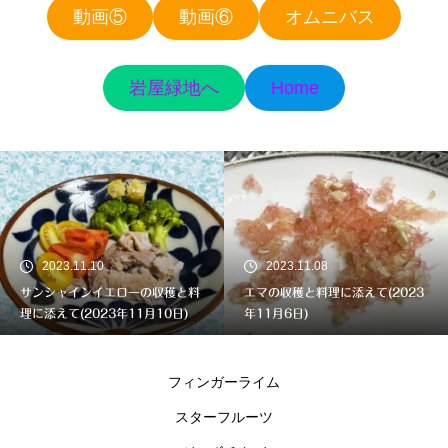
動画⑤
動画⑥
オムニバス
岩屋緑地へ
Home
2023.11.10
2023.11.08
サンシャインイエローの収穫と料
エマの収穫と料理に添えて(2023
理に添えて(2023年11月10日)
年11月6日)
フィンガーライム
スターフルーツ