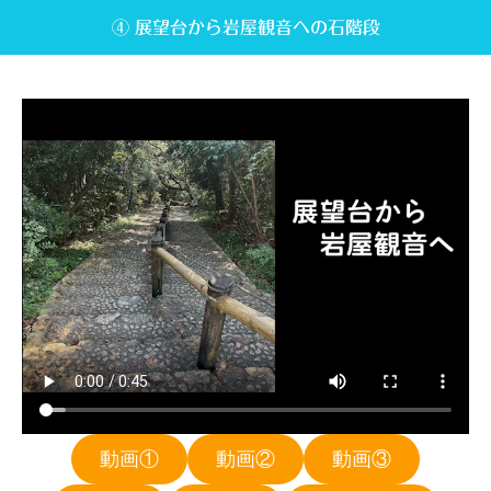
④ 展望台から岩屋観音への石階段
動画①
動画②
動画③